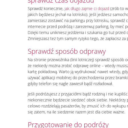
Sprawdź koniecznie,
jak długo zajmie ci dojazd
(zrób to w
jakich będziesz jechał na lotnisko). Jeśli jedziesz samoc
zamierzasz zostawić na parkingu przy lotnisku, sprawdź
internecie przed podróżą i zarezerwuj parking, by mieć 
Dzięki temu unikniesz jeżdżenia i szukania go tuż przed 
Zmniejszasz też tym samym ryzyko tego, że zapłacisz za 
Sprawdź sposób odprawy
Na stronie przewoźnika (linii lotniczej) sprawdź sposób o
że niekiedy można zrobić odprawę online – wtedy musi
kartę pokładową. Warto ją wydrukować nawet wtedy, gd
używać aplikacji mobilnej do przechodzenia przez bramk
gdyby telefon się nagle zawiesił bądź rozładował.
Jeśli podróżujesz z przyjaciółmi bądź rodziną i nie kupiliś
niekoniecznie będziecie siedzieć obok siebie. Niektórzy
celowo rozdzielają pasażerów, by zmusić ich do wykupu 
się zatem, na ile siedzenie razem jest dla ciebie ważne.
Przygotowanie do podróży