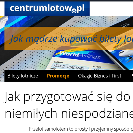
Jak mądrze kupować bilety lot
Jak wymieniać mile na bonusy
Bilety lotnicze
Promocje
Okazje Biznes i First
P
Jak przygotować się do
niemiłych niespodzian
Przelot samolotem to prosty i przyjemny sposób 