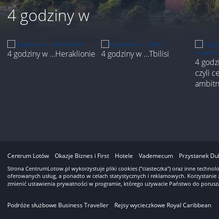
4 godziny w
4 godziny w …Heraklionie
4 godziny w …Tbilisi
4 godz
czyli c
ambit
3
Centrum Lotów
Okazje Biznes i First
Hotele
Vademecum
Przystanek Du
Strona CentrumLotow.pl wykorzystuje pliki cookies ("ciasteczka") oraz inne techno
oferowanych usług, a ponadto w celach statystycznych i reklamowych. Korzystanie 
zmienić ustawienia prywatności w programie, którego używacie Państwo do porusza
Podróże służbowe Business Traveller
Rejsy wycieczkowe Royal Caribbean