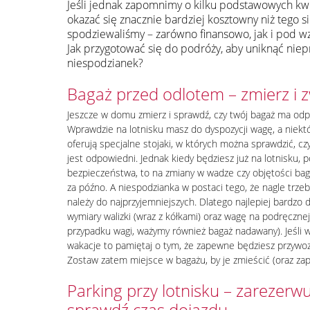
Jeśli jednak zapomnimy o kilku podstawowych kw
okazać się znacznie bardziej kosztowny niż tego s
spodziewaliśmy – zarówno finansowo, jak i pod w
Jak przygotować się do podróży, aby uniknąć nie
niespodzianek?
Bagaż przed odlotem – zmierz i 
Jeszcze w domu zmierz i sprawdź, czy twój bagaż ma od
Wprawdzie na lotnisku masz do dyspozycji wagę, a niektór
oferują specjalne stojaki, w których można sprawdzić, c
jest odpowiedni. Jednak kiedy będziesz już na lotnisku, 
bezpieczeństwa, to na zmiany w wadze czy objętości bag
za późno. A niespodzianka w postaci tego, że nagle trze
należy do najprzyjemniejszych. Dlatego najlepiej bardzo 
wymiary walizki (wraz z kółkami) oraz wagę na podręczne
przypadku wagi, ważymy również bagaż nadawany). Jeśli 
wakacje to pamiętaj o tym, że zapewne będziesz przywozi
Zostaw zatem miejsce w bagażu, by je zmieścić (oraz za
Parking przy lotnisku – zarezerwu
sprawdź czas dojazdu