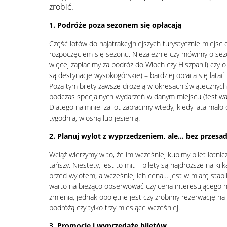
zrobić.
1. Podróże poza sezonem się opłacają
Część lotów do najatrakcyjniejszych turystycznie miejsc 
rozpoczęciem się sezonu. Niezależnie czy mówimy o sez
więcej zapłacimy za podróż do Włoch czy Hiszpanii) czy 
są destynacje wysokogórskie) – bardziej opłaca się latać
Poza tym bilety zawsze drożeją w okresach świątecznyc
podczas specjalnych wydarzeń w danym miejscu (festiwale,
Dlatego najmniej za lot zapłacimy wtedy, kiedy lata mało
tygodnia, wiosną lub jesienią.
2. Planuj wylot z wyprzedzeniem, ale… bez przesa
Wciąż wierzymy w to, że im wcześniej kupimy bilet lotnic
tańszy. Niestety, jest to mit – bilety są najdroższe na kilk
przed wylotem, a wcześniej ich cena… jest w miarę stabi
warto na bieżąco obserwować czy cena interesującego na
zmienia, jednak obojętne jest czy zrobimy rezerwację na
podróżą czy tylko trzy miesiące wcześniej.
3. Promocje i wyprzedaże biletów