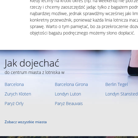
Kiedy lecimy na krótki okres (np. na weekend) nie potr
rzeczy i chcemy zaoszczędzić jadąc tylko z bagażem podr
najbardziej możliwe, jednak sprawdźmy wcześniej jaki lim
konkretny przewoźnik, ponieważ każda linia lotnicza inacz
sprawę. Warto o tym pamiętać, bo za przekroczenie dozw
objętości bagażu podręcznego możemy słono dopłacić.
Jak dojechać
do centrum miasta z lotniska w
Barcelona
Barcelona Girona
Berlin Tegel
Zurych Kloten
Londyn Luton
Londyn Stansted
Paryż Orly
Paryż Beauvais
Zobacz wszystkie miasta