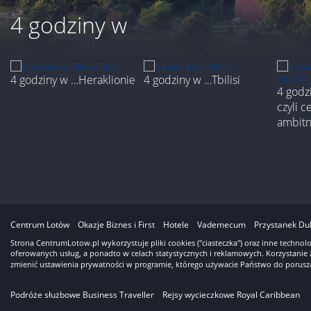
4 godziny w
4 godziny w …Heraklionie
4 godziny w …Tbilisi
4 godz
czyli c
ambit
3
Centrum Lotów
Okazje Biznes i First
Hotele
Vademecum
Przystanek Du
Strona CentrumLotow.pl wykorzystuje pliki cookies ("ciasteczka") oraz inne techno
oferowanych usług, a ponadto w celach statystycznych i reklamowych. Korzystanie 
zmienić ustawienia prywatności w programie, którego używacie Państwo do porusza
Podróże służbowe Business Traveller
Rejsy wycieczkowe Royal Caribbean