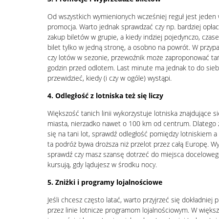
Od wszystkich wymienionych wcześniej reguł jest jeden 
promocja. Warto jednak sprawdzać czy np. bardziej opłac
zakup biletów w grupie, a kiedy indziej pojedynczo, czas
bilet tylko w jedną stronę, a osobno na powrót. W prz
czy lotów w sezonie, przewoźnik może zaproponować tańs
godzin przed odlotem. Last minute ma jednak to do sieb
przewidzieć, kiedy (i czy w ogóle) wystąpi.
4. Odległość z lotniska też się liczy
Większość tanich linii wykorzystuje lotniska znajdujące s
miasta, nierzadko nawet o 100 km od centrum. Dlatego
się na tani lot, sprawdź odległość pomiędzy lotniskiem 
ta podróż bywa droższa niż przelot przez całą Europę. Wyb
sprawdź czy masz szansę dotrzeć do miejsca doceloweg
kursują, gdy lądujesz w środku nocy.
5. Zniżki i programy lojalnościowe
Jeśli chcesz często latać, warto przyjrzeć się dokładnie
przez linie lotnicze programom lojalnościowym. W więks