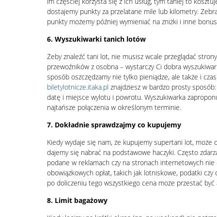
im częściej korzysta się z ich usług, tym taniej to kosztuj
dostajemy punkty za przelatane mile lub kilometry. Zeb
punkty możemy później wymieniać na zniżki i inne bonus
6. Wyszukiwarki tanich lotów
Żeby znaleźć tani lot, nie musisz wcale przeglądać stron
przewoźników z osobna – wystarczy Ci dobra wyszukiwar
sposób oszczędzamy nie tylko pieniądze, ale także i czas
biletylotnicze.itaka.pl
znajdziesz w bardzo prosty sposób:
datę i miejsce wylotu i powrotu. Wyszukiwarka zaproponu
najtańsze połączenia w określonym terminie.
7. Dokładnie sprawdzajmy co kupujemy
Kiedy wydaje się nam, że kupujemy supertani lot, może o
dajemy się nabrać na podstawowe haczyki. Często zdarza
podane w reklamach czy na stronach internetowych nie
obowiązkowych opłat, takich jak lotniskowe, podatki czy
po doliczeniu tego wszystkiego cena może przestać być a
8. Limit bagażowy