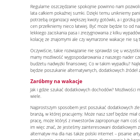
Regularne oszczędzanie spokojnie powinno nam pozwoli
lata całkiem pokaźnej sumki. Dzięki temu unikniemy pani
potrzebą organizacji większej kwoty gotówki, a i gorzką 
cen przełkniemy nieco łatwiej. Być może będzie to od n
lekkiego zaciskania pasa i zrezygnowania z kilku wypadów
kolację ze znajomymi ale czy wymarzone wakacje nie są 
Oczywiście, takie rozwiązanie nie sprawdzi się u wszystk
mamy możliwość wygospodarowania z naszego nader c
budżetu nadwyżki finansowej. Co w takim wypadku? Naj
będzie poszukanie alternatywnych, dodatkowych źródeł 
Zaróbmy na wakacje
Jak i gdzie szukać dodatkowych dochodów? Możliwości
wiele.
Najprostszym sposobem jest poszukać dodatkowych zle
branżą, w której pracujemy. Może nasz szef będzie miał
pracę, może któryś z inwestorów zaproponuje nam coś 
im więc znać, że jesteśmy zainteresowani dodatkowym 
alternatyw ma dla nas także polski internet – pisanie ar