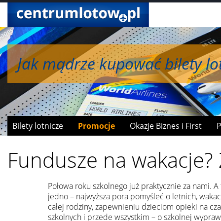
Jak mądrze kupować bilety lot
Jak wymieniać mile na bonusy
Bilety lotnicze
Promocje
Okazje Biznes i First
P
Fundusze na wakacje?
Połowa roku szkolnego już praktycznie za nami. A 
jedno – najwyższa pora pomyśleć o letnich, waka
całej rodziny, zapewnieniu dzieciom opieki na cza
szkolnych i przede wszystkim – o szkolnej wypraw