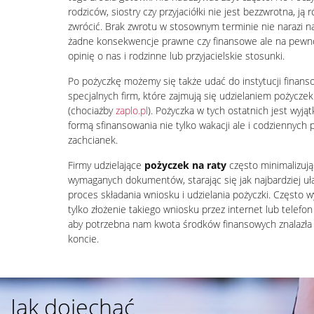
rodziców, siostry czy przyjaciółki nie jest bezzwrotna, ją 
zwrócić. Brak zwrotu w stosownym terminie nie narazi 
żadne konsekwencje prawne czy finansowe ale na pewno
opinię o nas i rodzinne lub przyjacielskie stosunki.
Po pożyczkę możemy się także udać do instytucji finans
specjalnych firm, które zajmują się udzielaniem pożyczek
(chociażby
zaplo.pl
). Pożyczka w tych ostatnich jest wyj
formą sfinansowania nie tylko wakacji ale i codziennych 
zachcianek.
Firmy udzielające
pożyczek na raty
często minimalizują 
wymaganych dokumentów, starając się jak najbardziej uł
proces składania wniosku i udzielania pożyczki. Często 
tylko złożenie takiego wniosku przez internet lub telefon
aby potrzebna nam kwota środków finansowych znalazła
koncie.
Jak dojechać