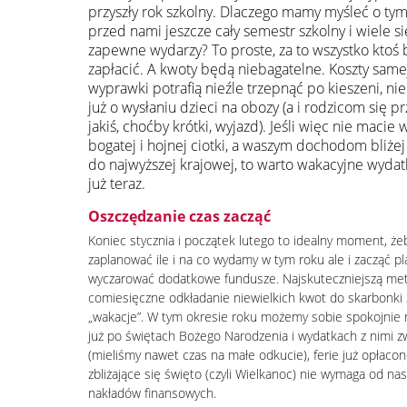
przyszły rok szkolny. Dlaczego mamy myśleć o tym 
przed nami jeszcze cały semestr szkolny i wiele si
zapewne wydarzy? To proste, za to wszystko ktoś 
zapłacić. A kwoty będą niebagatelne. Koszty same
wyprawki potrafią nieźle trzepnąć po kieszeni, n
już o wysłaniu dzieci na obozy (a i rodzicom się p
jakiś, choćby krótki, wyjazd). Jeśli więc nie macie 
bogatej i hojnej ciotki, a waszym dochodom bliżej
do najwyższej krajowej, to warto wakacyjne wyda
już teraz.
Oszczędzanie czas zacząć
Koniec stycznia i początek lutego to idealny moment, żeb
zaplanować ile i na co wydamy w tym roku ale i zacząć 
wyczarować dodatkowe fundusze. Najskuteczniejszą me
comiesięczne odkładanie niewielkich kwot do skarbonki
„wakacje”. W tym okresie roku możemy sobie spokojnie n
już po świętach Bożego Narodzenia i wydatkach z nimi z
(mieliśmy nawet czas na małe odkucie), ferie już opłacon
zbliżające się święto (czyli Wielkanoc) nie wymaga od na
nakładów finansowych.