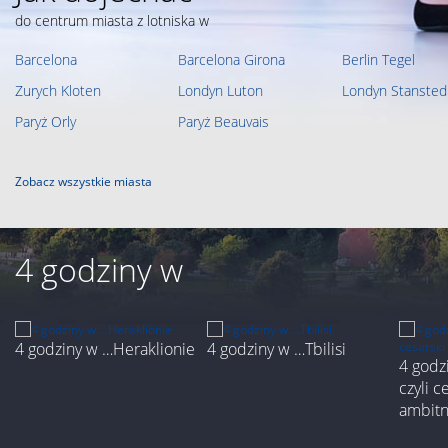
do centrum miasta z lotniska w
Barcelona
Barcelona Girona
Berlin Tegel
Zurych Kloten
Londyn Luton
Londyn Stansted
Paryż Orly
Paryż Beauvais
Zobacz wszystkie miasta
4 godziny w
4 godziny w …Heraklionie
4 godziny w …Tbilisi
4 godz
czyli c
ambit