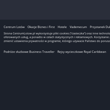
3
Centrum Lotów
Okazje Biznes i First
Hotele
Vademecum
Przystanek Du
Strona CentrumLotow.pl wykorzystuje pliki cookies ("ciasteczka") oraz inne techno
oferowanych usług, a ponadto w celach statystycznych i reklamowych. Korzystanie 
zmienić ustawienia prywatności w programie, którego używacie Państwo do porusza
Podróże służbowe Business Traveller
Rejsy wycieczkowe Royal Caribbean