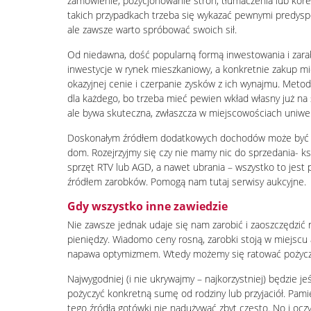
zamówienie, pozycjonowanie stron, tłumaczenia lub kore
takich przypadkach trzeba się wykazać pewnymi predyspo
ale zawsze warto spróbować swoich sił.
Od niedawna, dość popularną formą inwestowania i zarab
inwestycje w rynek mieszkaniowy, a konkretnie zakup m
okazyjnej cenie i czerpanie zysków z ich wynajmu. Meto
dla każdego, bo trzeba mieć pewien wkład własny już n
ale bywa skuteczna, zwłaszcza w miejscowościach uniwer
Doskonałym źródłem dodatkowych dochodów może być t
dom. Rozejrzyjmy się czy nie mamy nic do sprzedania- ks
sprzęt RTV lub AGD, a nawet ubrania – wszystko to jest
źródłem zarobków. Pomogą nam tutaj serwisy aukcyjne.
Gdy wszystko inne zawiedzie
Nie zawsze jednak udaje się nam zarobić i zaoszczędzić
pieniędzy. Wiadomo ceny rosną, zarobki stoją w miejscu 
napawa optymizmem. Wtedy możemy się ratować pożycz
Najwygodniej (i nie ukrywajmy – najkorzystniej) będzie je
pożyczyć konkretną sumę od rodziny lub przyjaciół. Pami
tego źródła gotówki nie nadużywać zbyt często. No i ocz