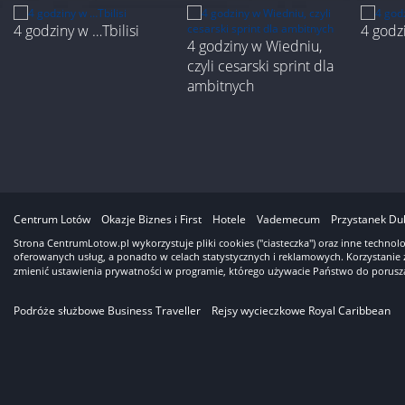
4 godziny w …Tbilisi
4 godz
4 godziny w Wiedniu,
czyli cesarski sprint dla
ambitnych
3
Centrum Lotów
Okazje Biznes i First
Hotele
Vademecum
Przystanek Du
Strona CentrumLotow.pl wykorzystuje pliki cookies ("ciasteczka") oraz inne techno
oferowanych usług, a ponadto w celach statystycznych i reklamowych. Korzystanie 
zmienić ustawienia prywatności w programie, którego używacie Państwo do porusza
Podróże służbowe Business Traveller
Rejsy wycieczkowe Royal Caribbean