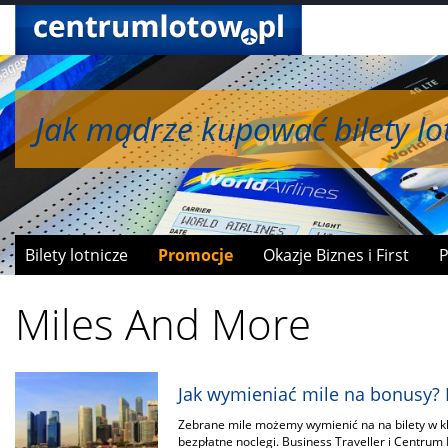
Jak mądrze kupować bilety lot
Jak wymieniać mile na bonusy
Bilety lotnicze
Promocje
Okazje Biznes i First
P
Miles And More
Jak wymieniać mile na bonusy?
Zebrane mile możemy wymienić na na bilety w kl
bezpłatne noclegi. Business Traveller i Centrum