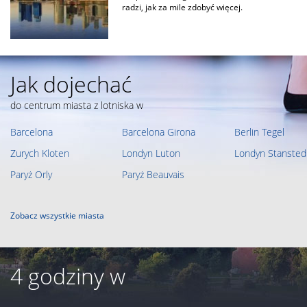
radzi, jak za mile zdobyć więcej.
Jak dojechać
do centrum miasta z lotniska w
Barcelona
Barcelona Girona
Berlin Tegel
Zurych Kloten
Londyn Luton
Londyn Stansted
Paryż Orly
Paryż Beauvais
Zobacz wszystkie miasta
4 godziny w