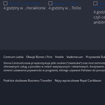
4 godziny w …Heraklionie
4 godziny w …Tbilisi
4 godz
czyli c
ambit
3
Centrum Lotów
Okazje Biznes i First
Hotele
Vademecum
Przystanek Du
Strona CentrumLotow.pl wykorzystuje pliki cookies ("ciasteczka") oraz inne techno
oferowanych usług, a ponadto w celach statystycznych i reklamowych. Korzystanie 
zmienić ustawienia prywatności w programie, którego używacie Państwo do porusza
Podróże służbowe Business Traveller
Rejsy wycieczkowe Royal Caribbean