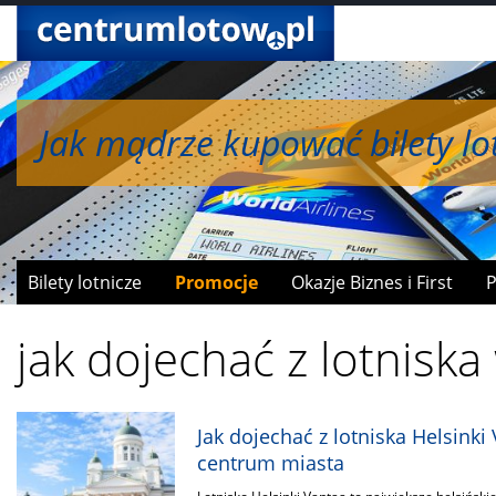
Jak mądrze kupować bilety lot
Jak wymieniać mile na bonusy
Bilety lotnicze
Promocje
Okazje Biznes i First
P
jak dojechać z lotnisk
Jak dojechać z lotniska Helsinki
centrum miasta