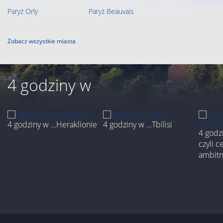
Paryż Orly
Paryż Beauvais
Zobacz wszystkie miasta
4 godziny w
4 godziny w …Heraklionie
4 godziny w …Tbilisi
4 godz
czyli c
ambit
3