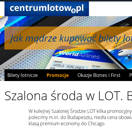
Jak mądrze kupować bilety lot
Jak wymieniać mile na bonusy
Bilety lotnicze
Promocje
Okazje Biznes i First
P
Szalona środa w LOT. 
W kolejnej Szalonej Środzie LOT kilka promocyjnyc
polecimy m.in. do Budapesztu, niezła cena obowią
klasą premium economy do Chicago.