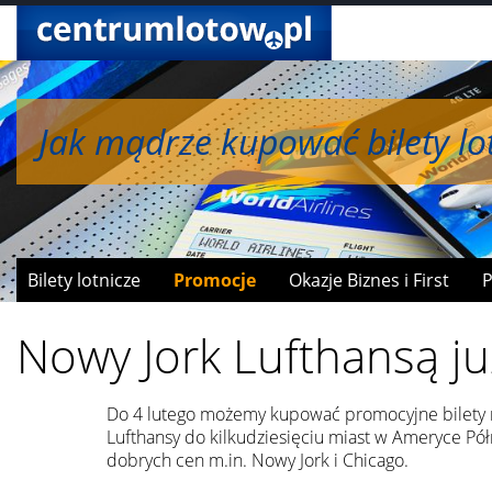
Jak mądrze kupować bilety lot
Jak wymieniać mile na bonusy
Bilety lotnicze
Promocje
Okazje Biznes i First
P
Nowy Jork Lufthansą j
Do 4 lutego możemy kupować promocyjne bilety 
Lufthansy do kilkudziesięciu miast w Ameryce Pó
dobrych cen m.in. Nowy Jork i Chicago.