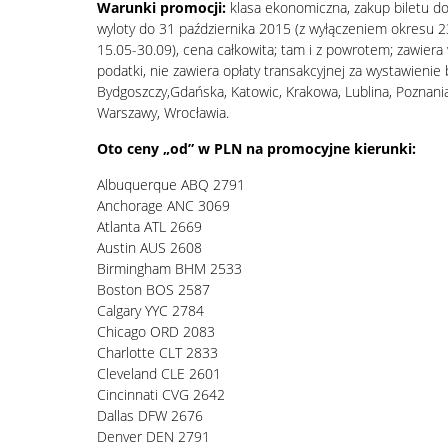
Warunki promocji:
klasa ekonomiczna, zakup biletu do
wyloty do 31 października 2015 (z wyłączeniem okresu 2
15.05-30.09), cena całkowita; tam i z powrotem; zawiera 
podatki, nie zawiera opłaty transakcyjnej za wystawienie b
Bydgoszczy,Gdańska, Katowic, Krakowa, Lublina, Poznani
Warszawy, Wrocławia.
Oto ceny „od” w PLN na promocyjne kierunki:
Albuquerque ABQ 2791
Anchorage ANC 3069
Atlanta ATL 2669
Austin AUS 2608
Birmingham BHM 2533
Boston BOS 2587
Calgary YYC 2784
Chicago ORD 2083
Charlotte CLT 2833
Cleveland CLE 2601
Cincinnati CVG 2642
Dallas DFW 2676
Denver DEN 2791