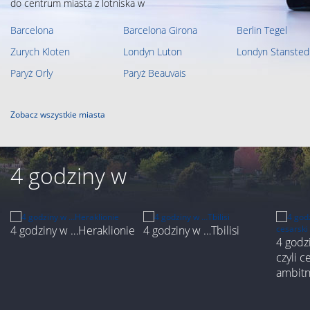
do centrum miasta z lotniska w
Barcelona
Barcelona Girona
Berlin Tegel
Zurych Kloten
Londyn Luton
Londyn Stansted
Paryż Orly
Paryż Beauvais
Zobacz wszystkie miasta
4 godziny w
4 godziny w …Heraklionie
4 godziny w …Tbilisi
4 godz
czyli c
ambit