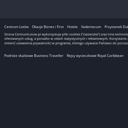
3
Centrum Lotów
Okazje Biznes i First
Hotele
Vademecum
Przystanek Du
Strona CentrumLotow.pl wykorzystuje pliki cookies ("ciasteczka") oraz inne techno
oferowanych usług, a ponadto w celach statystycznych i reklamowych. Korzystanie 
zmienić ustawienia prywatności w programie, którego używacie Państwo do porusza
Podróże służbowe Business Traveller
Rejsy wycieczkowe Royal Caribbean